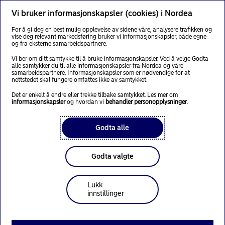
Vi bruker informasjonskapsler (cookies) i Nordea
For å gi deg en best mulig opplevelse av sidene våre, analysere trafikken og
vise deg relevant markedsføring bruker vi informasjonskapsler, både egne
og fra eksterne samarbeidspartnere.
Livsforsikringsguiden
Vi ber om ditt samtykke til å bruke informasjonskapsler. Ved å velge Godta
alle samtykker du til alle informasjonskapsler fra Nordea og våre
samarbeidspartnere. Informasjonskapsler som er nødvendige for at
nettstedet skal fungere omfattes ikke av samtykket.
Det er enkelt å endre eller trekke tilbake samtykket. Les mer om
Riktig livsforsikring er
informasjonskapsler
og hvordan vi
behandler personopplysninger
.
viktig - vi hjelper deg
Godta alle
Før vi starter, er det litt informasjon vi må
gi deg:
Godta valgte
Denne løsningen innhenter ikke
informasjon om forsikringsavtaler du
har i andre selskaper.
Lukk
Den anbefalte løsningen vi gir deg er
innstillinger
basert på Nordea Livs produkter.
Nordea Liv tilbyr tre ulike