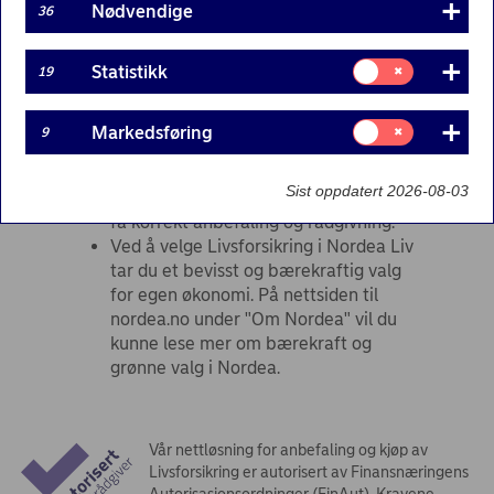
forsikringsdekninger: Dødsfall, Alvorlig
Nødvendige
36
sykdom og Uførhet (Uførepensjon)
For at du skal få en riktig anbefaling
Samtykke
Statistikk
19
som er tilpasset din økonomi, dine
til:
Statistikk
ønsker og ditt behov er det viktig at du
oppgir korrekte og fullstendige
Samtykke
Markedsføring
9
til:
opplysninger.
Markedsføring
Er du selvstendig næringsdrivende
Sist oppdatert 2026-08-03
anbefaler vi en prat med rådgiver for å
få korrekt anbefaling og rådgivning.
Ved å velge Livsforsikring i Nordea Liv
tar du et bevisst og bærekraftig valg
for egen økonomi. På nettsiden til
nordea.no under "Om Nordea" vil du
kunne lese mer om bærekraft og
grønne valg i Nordea.
Vår nettløsning for anbefaling og kjøp av
Livsforsikring er autorisert av Finansnæringens